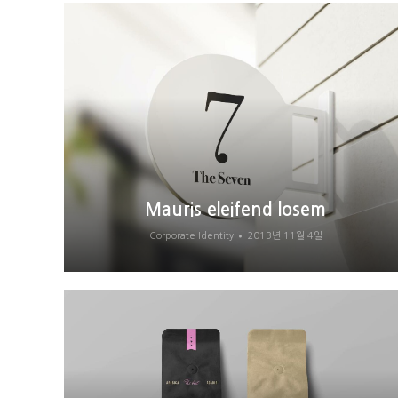
Mauris eleifend losem
Corporate Identity
2013년 11월 4일