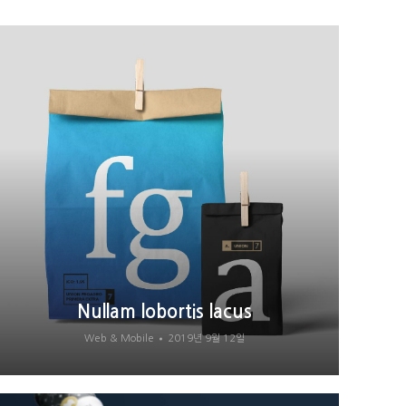
Nullam lobortis lacus
Web & Mobile
2019년 9월 12일