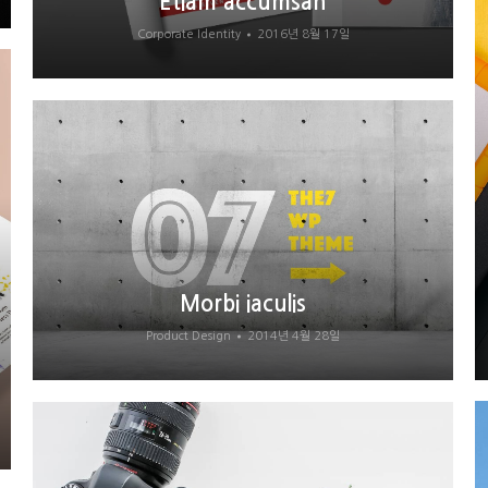
Etiam accumsan
Corporate Identity
2016년 8월 17일
Morbi iaculis
Product Design
2014년 4월 28일