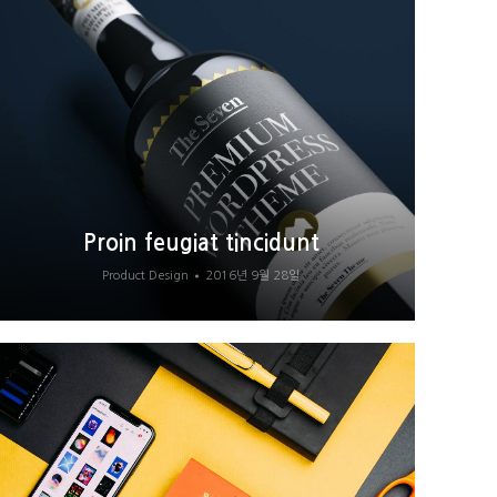
Proin feugiat tincidunt
Product Design
2016년 9월 28일