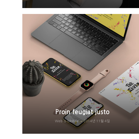
Proin feugiat justo
Web & Mobile
2014년 11월 4일