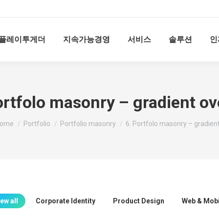
플레이투게더
지속가능경영
서비스
솔루션
인
ortfolo masonry – gradient ov
ou are here:
ome
Portfolio
Portfolio masonry
6. Portfolo masonry – gradien
ew all
Corporate Identity
Product Design
Web & Mobi