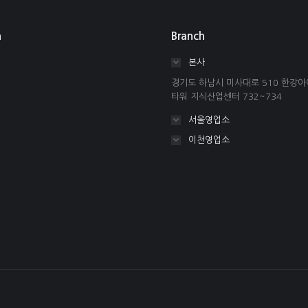
n
Branch
본사
경기도 하남시 미사대로 510 한강
타워 지식산업센터 732~734
서울영업소
이천영업소