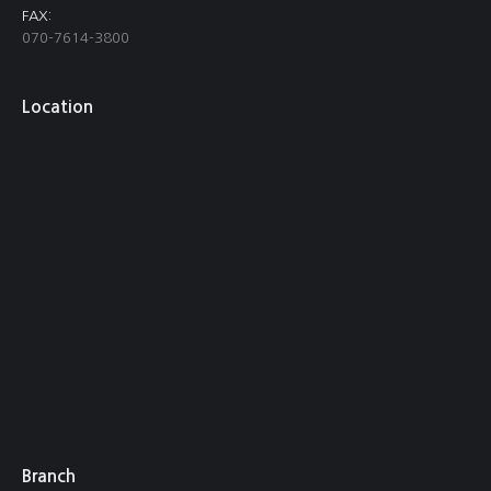
FAX:
070-7614-3800
Location
Branch