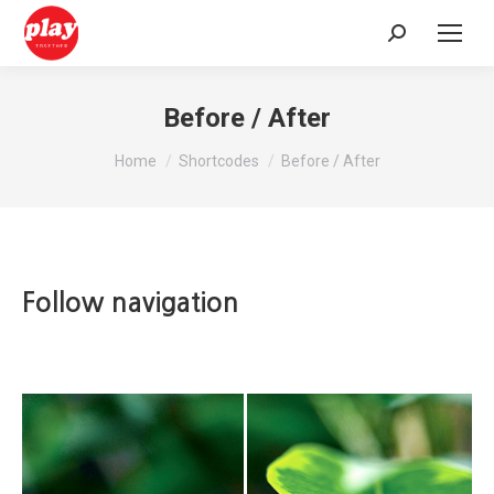
Search:
Before / After
You are here:
Home
Shortcodes
Before / After
Follow navigation