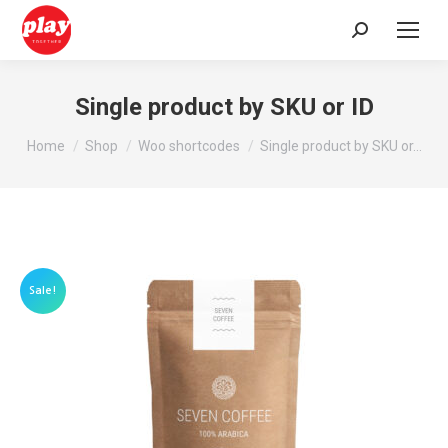
Search:
Single product by SKU or ID
You are here:
Home
Shop
Woo shortcodes
Single product by SKU or…
Sale!