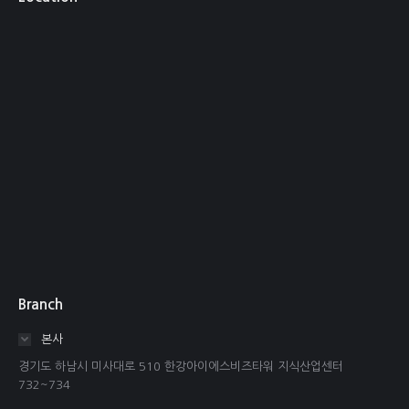
Branch
본사
경기도 하남시 미사대로 510 한강아이에스비즈타워 지식산업센터
732~734