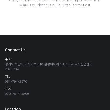
vitae, hendrerit tortor. Sed lobortis tempor venenatis.
Mauris eu rhoncus nulla, vitae laoreet est.
Contact Us
주소:
경기도 하남시 미사대로 510 한강아이에스비즈타워 지식산업센터
732~734
TEL:
031-794-3870
FAX:
070-7614-3800
Location