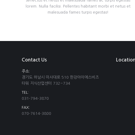
senectus et netus et malesuada fames ac turpis egestas
lorem. Nulla facilisi. Pellentes habitant morbi et netus et
malesuada fames turpis egestas!
Contact Us
Locatio
주소:
경기도 하남시 미사대로 510 한강아이에스비즈
타워 지식산업센터 732~734
TEL:
031-794-3870
FAX:
070-7614-3800