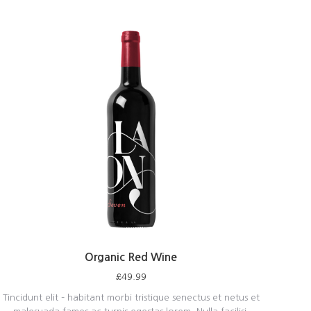
Organic Red Wine
£
49.99
Tincidunt elit – habitant morbi tristique senectus et netus et