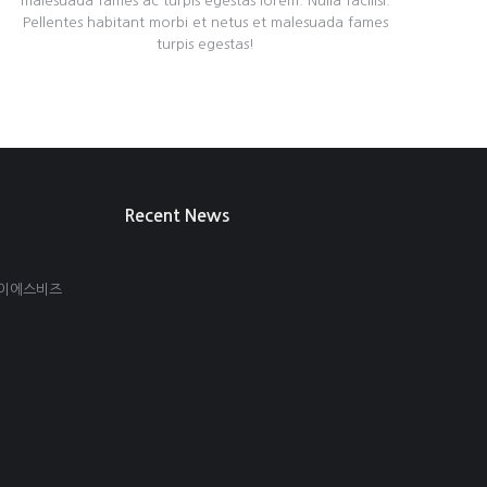
malesuada fames ac turpis egestas lorem. Nulla facilisi.
Pellentes habitant morbi et netus et malesuada fames
turpis egestas!
Recent News
아이에스비즈