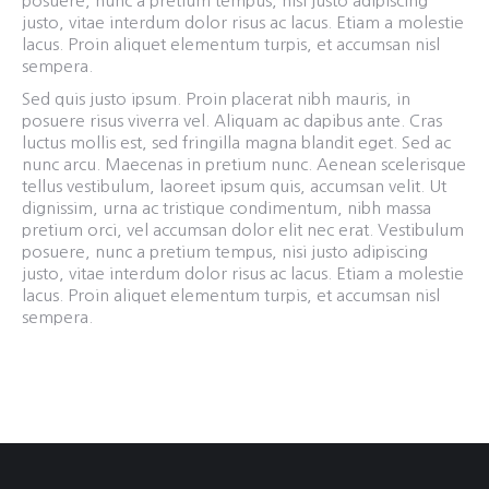
posuere, nunc a pretium tempus, nisi justo adipiscing
justo, vitae interdum dolor risus ac lacus. Etiam a molestie
lacus. Proin aliquet elementum turpis, et accumsan nisl
sempera.
Sed quis justo ipsum. Proin placerat nibh mauris, in
posuere risus viverra vel. Aliquam ac dapibus ante. Cras
luctus mollis est, sed fringilla magna blandit eget. Sed ac
nunc arcu. Maecenas in pretium nunc. Aenean scelerisque
tellus vestibulum, laoreet ipsum quis, accumsan velit. Ut
dignissim, urna ac tristique condimentum, nibh massa
pretium orci, vel accumsan dolor elit nec erat. Vestibulum
posuere, nunc a pretium tempus, nisi justo adipiscing
justo, vitae interdum dolor risus ac lacus. Etiam a molestie
lacus. Proin aliquet elementum turpis, et accumsan nisl
sempera.